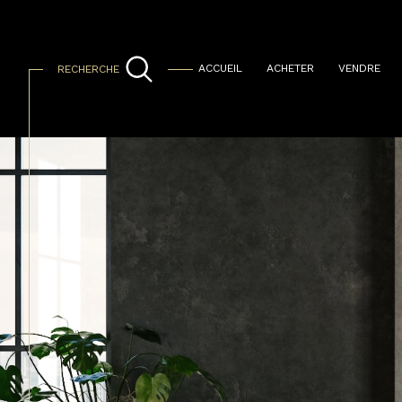
ACCUEIL
ACHETER
VENDRE
RECHERCHE
Vente Immo pro
Acheter
Lo
de l'ancien
TYPE DE BIEN
de l'ancien
à l'a
de l'immo pro