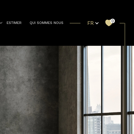
Langue
0
FR
ESTIMER
QUI SOMMES NOUS
Filtrer
Réinitialiser les filtres