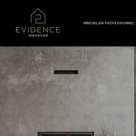
IMMOBILIER PROFESSIONNEL
Voir les
17
annonces
Location immo pro
uer
Estimer
BUDGET
nnée